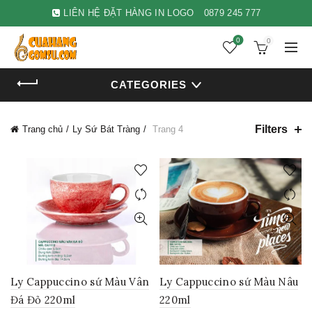
LIÊN HỆ ĐẶT HÀNG IN LOGO
0879 245 777
0
0
CATEGORIES
Filters
Trang chủ
Ly Sứ Bát Tràng
Trang 4
Ly Cappuccino sứ Màu Vân
Ly Cappuccino sứ Màu Nâu
Đá Đỏ 220ml
220ml