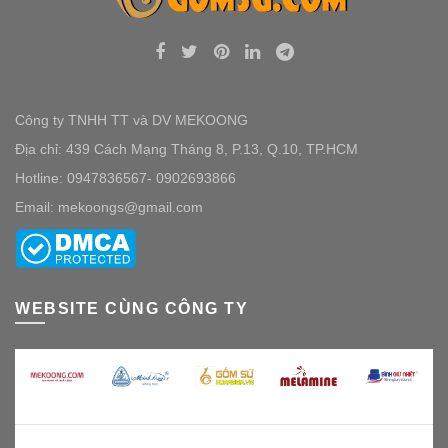
Công ty TNHH TT và DV MEKOONG
Địa chỉ: 439 Cách Mạng Tháng 8, P.13, Q.10, TP.HCM
Hotline: 0947836567- 0902693866
Email: mekoongs@gmail.com
WEBSITE CÙNG CÔNG TY