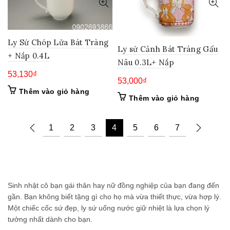
Ly Sứ Chóp Lửa Bát Tràng
Ly sứ Cảnh Bát Tràng Gấu
+ Nắp 0.4L
Nâu 0.3L+ Nắp
53,130
₫
53,000
₫
Thêm vào giỏ hàng
Thêm vào giỏ hàng
1
2
3
4
5
6
7
Sinh nhật cô bạn gái thân hay nữ đồng nghiệp của bạn đang đến
gần. Bạn không biết tặng gì cho họ mà vừa thiết thực, vừa hợp lý.
Một chiếc cốc sứ đẹp, ly sứ uống nước giữ nhiệt là lựa chọn lý
tưởng nhất dành cho bạn.