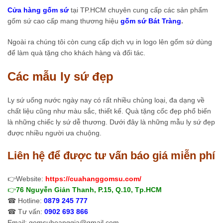
Cửa hàng gốm sứ
tại TP.HCM chuyên cung cấp các sản phẩm
gốm sứ cao cấp mang thương hiệu
gốm sứ Bát Tràng
.
Ngoài ra chúng tôi còn cung cấp dịch vụ in logo lên gốm sứ dùng
để làm quà tặng cho khách hàng và đối tác.
Các mẫu ly sứ đẹp
Ly sứ uống nước ngày nay có rất nhiều chủng loại, đa dạng về
chất liệu cũng như màu sắc, thiết kế. Quà tặng cốc đẹp phổ biến
là những chiếc ly sứ dễ thương. Dưới đây là những mẫu ly sứ đẹp
được nhiều người ưa chuộng.
Liên hệ để được tư vấn báo giá miễn phí
👉Website:
https://cuahanggomsu.com/
👉
76 Nguyễn Giản Thanh, P.15, Q.10, Tp.HCM
☎ Hotline:
0879 245 777
☎ Tư vấn:
0902 693 866
Email: gomsuhoanggia@gmail.com