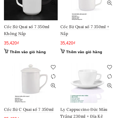
Cốc Sứ Quai số 7 350ml
Cốc Sứ Quai số 7 350ml +
Không Nắp
Nắp
35,420
₫
35,420
₫
Thêm vào giỏ hàng
Thêm vào giỏ hàng
Cốc Sứ C Quai số 7 350ml
Ly Cappuccino Đức Màu
Trắng 230ml + Đĩa Kê