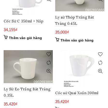
Ly sứ Thóp Trắng Bát
Cốc Sứ C 350ml + Nắp
Tràng 0.45L
34,155
₫
35,000
₫
Thêm vào giỏ hàng
Thêm vào giỏ hàng
Ly Sứ Eo Trắng Bát Tràng
Cốc sứ Quai Xoắn 200ml
0.35L
35,420
₫
35,420
₫