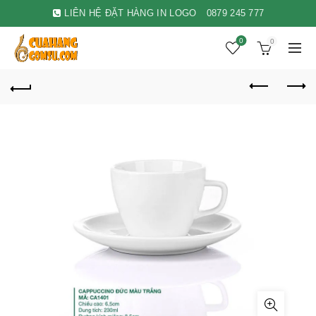
LIÊN HỆ ĐẶT HÀNG IN LOGO
0879 245 777
0
0