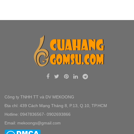
Công ty TNHH TT và DV MEKOONG
Địa chỉ: 439 Cách Mạng Tháng 8, P.13, Q.10, TP.HCM
Hotline: 0947836567- 0902693866
Email: mekoongs@gmail.com