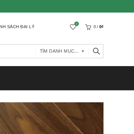
0
NH SÁCH ĐẠI LÝ
0
/
0
₫
TÌM DANH MỤC...