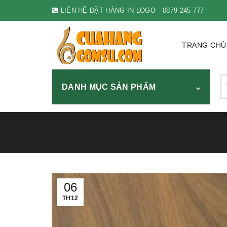
LIÊN HỆ ĐẶT HÀNG IN LOGO
0879 245 777
TRANG CHỦ
S
DANH MỤC SẢN PHẨM
fo
06
TH12