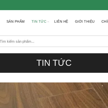
SẢN PHẨM
TIN TỨC
LIÊN HỆ
GIỚI THIỆU
CHÍ
earch
r:
TIN TỨC