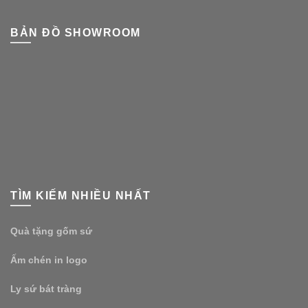
BẢN ĐỒ SHOWROOM
TÌM KIẾM NHIỀU NHẤT
Quà tặng gốm sứ
Ấm chén in logo
Ly sứ bát tràng