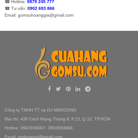
☎ Hotline:
0879 245 777
☎ Tư vấn:
0902 693 866
Email: gomsuhoanggia@gmail.com
Công ty TNHH TT và DV MEKOONG
Địa chỉ: 439 Cách Mạng Tháng 8, P.13, Q.10, TP.HCM
Hotline: 0947836567- 0902693866
Email: mekoongs@gmail.com