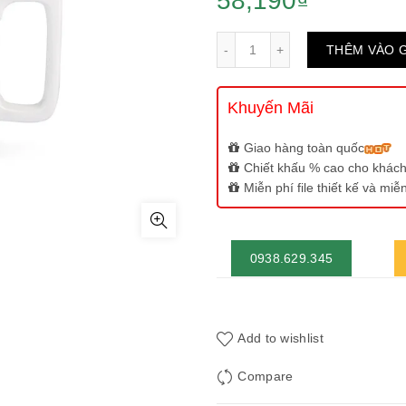
58,190
₫
Số lượng
THÊM VÀO 
Khuyến Mãi
Giao hàng toàn quốc
Chiết khấu % cao cho khách
Miễn phí file thiết kế và mi
0938.629.345
Add to wishlist
Compare