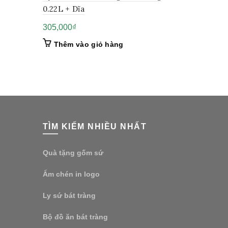
0.22L + Dĩa
305,000
₫
Thêm vào giỏ hàng
TÌM KIẾM NHIỀU NHẤT
Quà tặng gốm sứ
Ấm chén in logo
Ly sứ bát tràng
Bộ đồ ăn bát tràng