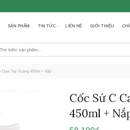
SẢN PHẨM
TIN TỨC
LIÊN HỆ
GIỚI THIỆU
CHÍ
earch
r:
 Quai Tay Vuông 450ml + Nắp
Cốc Sứ C C
450ml + Nắ