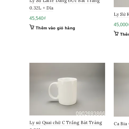
Ly Sứ Latte Dáng ĐỨc Bát Tràng
0.32L + Dĩa
Ly Sứ 
45,540
₫
45,000
Thêm vào giỏ hàng
Thê
Ly sứ Quai chữ C Trắng Bát Tràng
Ca Bia