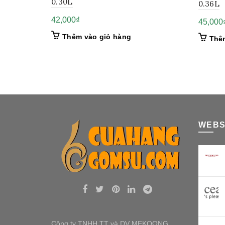
0.30L
0.36L
42,000
₫
45,000
Thêm vào giỏ hàng
Thê
WEBS
Công ty TNHH TT và DV MEKOONG