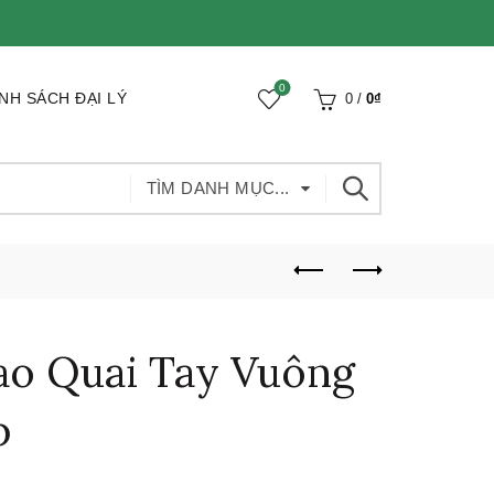
0
NH SÁCH ĐẠI LÝ
0
/
0
₫
TÌM DANH MỤC...
ao Quai Tay Vuông
p