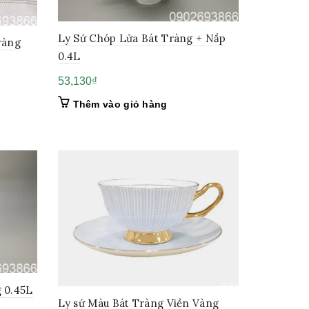
Ly Sứ Chóp Lửa Bát Tràng + Nắp
ràng
0.4L
53,130
₫
Thêm vào giỏ hàng
 0.45L
Ly sứ Màu Bát Tràng Viền Vàng