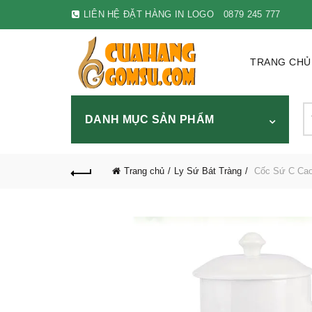
LIÊN HỆ ĐẶT HÀNG IN LOGO
0879 245 777
TRANG CHỦ
S
DANH MỤC SẢN PHẨM
fo
Trang chủ
Ly Sứ Bát Tràng
Cốc Sứ C Cao