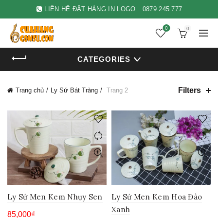
LIÊN HỆ ĐẶT HÀNG IN LOGO
0879 245 777
0
0
CATEGORIES
Filters
Trang chủ
Ly Sứ Bát Tràng
Trang 2
Ly Sứ Men Kem Nhụy Sen
Ly Sứ Men Kem Hoa Đào
Xanh
85,000
₫