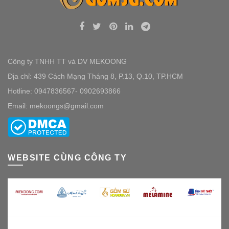
Công ty TNHH TT và DV MEKOONG
Địa chỉ: 439 Cách Mạng Tháng 8, P.13, Q.10, TP.HCM
Hotline: 0947836567- 0902693866
Email: mekoongs@gmail.com
WEBSITE CÙNG CÔNG TY