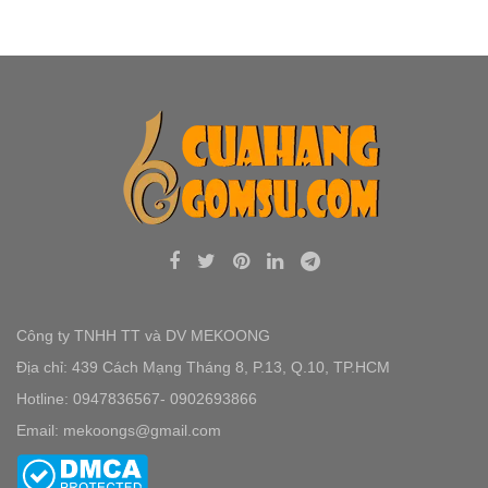
Công ty TNHH TT và DV MEKOONG
Địa chỉ: 439 Cách Mạng Tháng 8, P.13, Q.10, TP.HCM
Hotline: 0947836567- 0902693866
Email: mekoongs@gmail.com