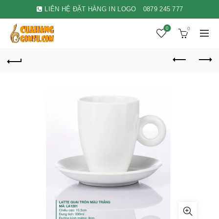
LIÊN HỆ ĐẶT HÀNG IN LOGO
0879 245 777
0
0