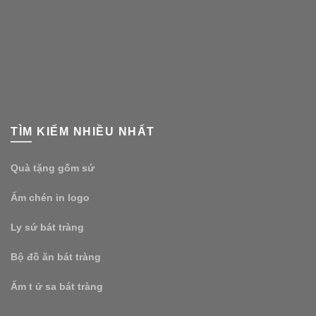
TÌM KIẾM NHIỀU NHẤT
Quà tặng gốm sứ
Ấm chén in logo
Ly sứ bát tràng
Bộ đồ ăn bát tràng
Ấm t ử sa bát tràng