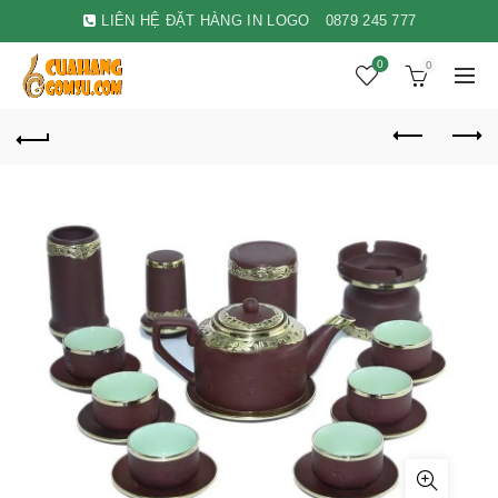
LIÊN HỆ ĐẶT HÀNG IN LOGO
0879 245 777
0
0