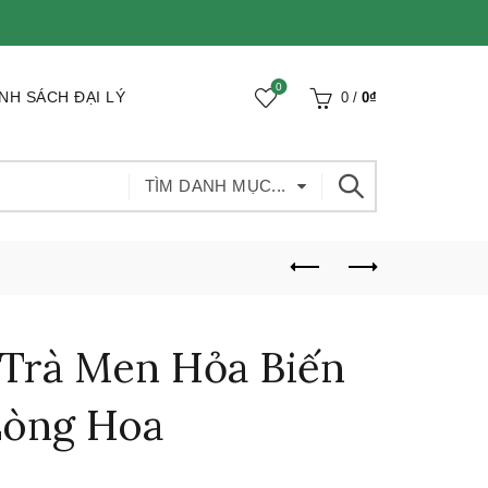
0
NH SÁCH ĐẠI LÝ
0
/
0
₫
TÌM DANH MỤC...
 Trà Men Hỏa Biến
Lòng Hoa