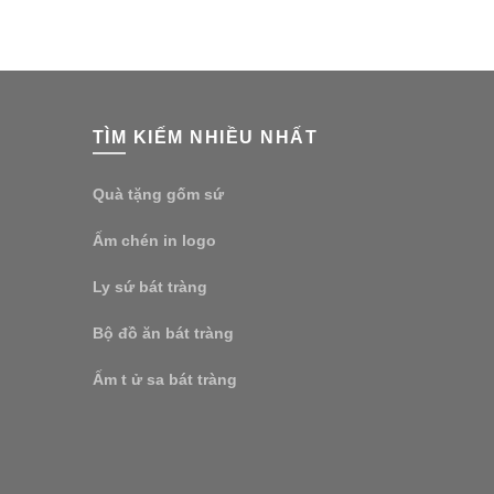
TÌM KIẾM NHIỀU NHẤT
Quà tặng gốm sứ
Ấm chén in logo
Ly sứ bát tràng
Bộ đồ ăn bát tràng
Ấm t ử sa bát tràng