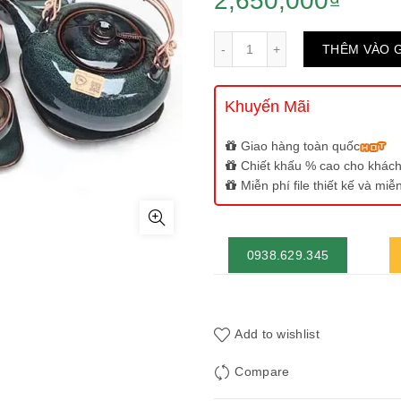
2,650,000
₫
Số lượng
THÊM VÀO 
Khuyến Mãi
Giao hàng toàn quốc
Chiết khấu % cao cho khách
Miễn phí file thiết kế và mi
0938.629.345
Add to wishlist
Compare