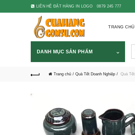
LIÊN HỆ ĐẶT HÀNG IN LOGO
0879 245 777
TRANG CHỦ
S
DANH MỤC SẢN PHẨM
fo
Trang chủ
Quà Tết Doanh Nghiệp
Quà Tết