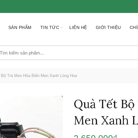
SẢN PHẨM
TIN TỨC
LIÊN HỆ
GIỚI THIỆU
CHÍ
earch
r:
 Bộ Trà Men Hỏa Biến Men Xanh Lòng Hoa
Quà Tết Bộ
Men Xanh 