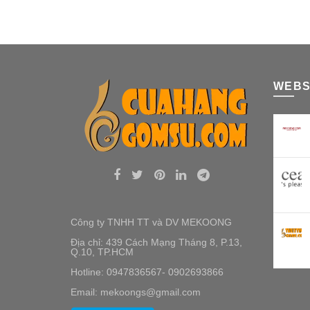
WEBS
Công ty TNHH TT và DV MEKOONG
Địa chỉ: 439 Cách Mạng Tháng 8, P.13,
Q.10, TP.HCM
Hotline: 0947836567- 0902693866
Email: mekoongs@gmail.com