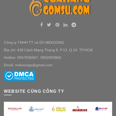
Công ty TNHH TT và DV MEKOONG
Địa chỉ: 439 Cách Mạng Tháng 8, P.13, Q.10, TP.HCM
Hotline: 0947836567- 0902693866
Email: mekoongs@gmail.com
WEBSITE CÙNG CÔNG TY