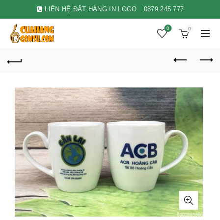
LIÊN HỆ ĐẶT HÀNG IN LOGO
0879 245 777
0
0