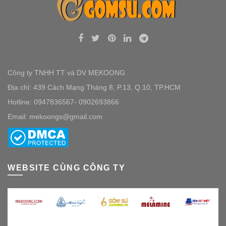
Công ty TNHH TT và DV MEKOONG
Địa chỉ: 439 Cách Mạng Tháng 8, P.13, Q.10, TP.HCM
Hotline: 0947836567- 0902693866
Email: mekoongs@gmail.com
WEBSITE CÙNG CÔNG TY