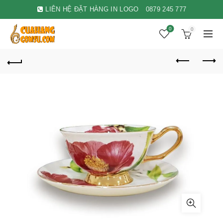
LIÊN HỆ ĐẶT HÀNG IN LOGO
0879 245 777
0
0