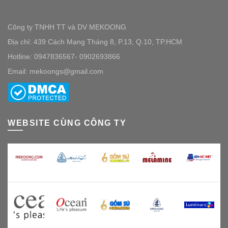
Công ty TNHH TT và DV MEKOONG
Địa chỉ: 439 Cách Mạng Tháng 8, P.13, Q.10, TP.HCM
Hotline: 0947836567- 0902693866
Email: mekoongs@gmail.com
WEBSITE CÙNG CÔNG TY