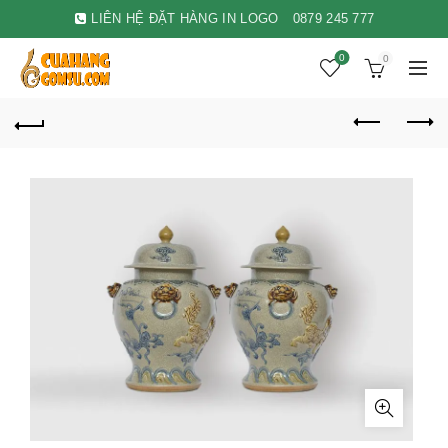
LIÊN HỆ ĐẶT HÀNG IN LOGO
0879 245 777
0
0