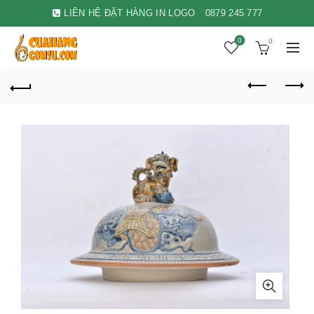
LIÊN HỆ ĐẶT HÀNG IN LOGO
0879 245 777
0
0