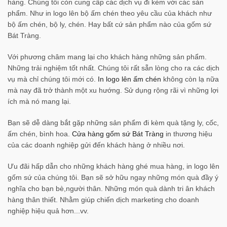
hàng. Chúng tôi còn cung cấp các dịch vụ đi kèm với các sản
phẩm. Như in logo lên bộ ấm chén theo yêu cầu của khách như
bộ ấm chén, bộ ly, chén. Hay bất cứ sản phẩm nào của gốm sứ
Bát Tràng.
Với phương châm mang lại cho khách hàng những sản phẩm.
Những trải nghiệm tốt nhất. Chúng tôi rất sẵn lòng cho ra các dịch
vụ mà chỉ chúng tôi mới có.
In logo lên ấm chén
không còn lạ nữa
mà nay đã trở thành một xu hướng. Sử dụng rộng rãi vì những lợi
ích mà nó mang lại.
Bạn sẽ dễ dàng bắt gặp những sản phẩm đi kèm quà tặng ly, cốc,
ấm chén, bình hoa.
Cửa hàng gốm sứ Bát Tràng
in thương hiệu
của các doanh nghiệp gửi đến khách hàng ở nhiều nơi.
Ưu đãi hấp dẫn cho những khách hàng ghé mua hàng, in logo lên
gốm sứ của chúng tôi. Bạn sẽ sở hữu ngay những món quà đầy ý
nghĩa cho bạn bè,người thân. Những món quà dành tri ân khách
hàng thân thiết. Nhằm giúp chiến dịch marketing cho doanh
nghiệp hiệu quả hơn...vv.