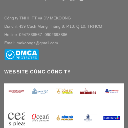
Công ty TNHH TT và DV MEKOONG
Địa chỉ: 439 Cách Mạng Tháng 8, P.13, Q.10, TP.HCM
Hotline: 0947836567- 0902693866
Email: mekoongs@gmail.com
WEBSITE CÙNG CÔNG TY