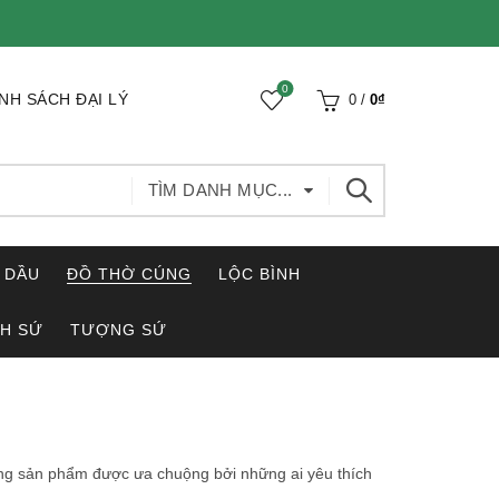
0
NH SÁCH ĐẠI LÝ
0
/
0
₫
TÌM DANH MỤC...
 DẦU
ĐỒ THỜ CÚNG
LỘC BÌNH
H SỨ
TƯỢNG SỨ
ng sản phẩm được ưa chuộng bởi những ai yêu thích