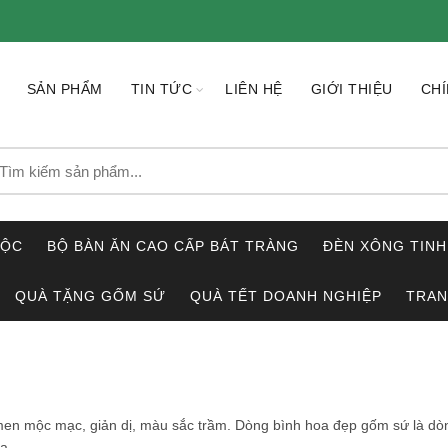
SẢN PHẨM
TIN TỨC
LIÊN HỆ
GIỚI THIỆU
CHÍ
earch
r:
LỘC
BỘ BÀN ĂN CAO CẤP BÁT TRÀNG
ĐÈN XÔNG TINH
QUÀ TẶNG GỐM SỨ
QUÀ TẾT DOANH NGHIỆP
TRAN
men mộc mạc, giản dị, màu sắc trầm. Dòng bình hoa đẹp gốm sứ là dò
a.