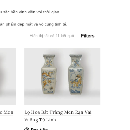
 sắc bền vĩnh viễn với thời gian.
sản phẩm đẹp mắt và vô cùng tinh tế.
Đã
Filters
Hiển thị tất cả 11 kết quả
sắp
xếp
theo
mới
nhất
oe Men
Lọ Hoa Bát Tràng Men Rạn Vai
Vuông Tứ Linh
Đọc tiếp