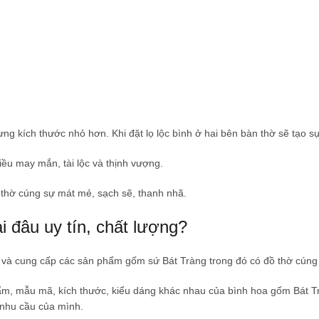
ưng kích thước nhỏ hơn. Khi đặt lọ lộc bình ở hai bên bàn thờ sẽ tạo s
ều may mắn, tài lộc và thịnh vượng.
thờ cúng sự mát mẻ, sạch sẽ, thanh nhã.
i đâu uy tín, chất lượng?
ất và cung cấp các sản phẩm gốm sứ Bát Tràng trong đó có đồ thờ cúng
ẩm, mẫu mã, kích thước, kiểu dáng khác nhau của bình hoa gốm Bát 
nhu cầu của mình.