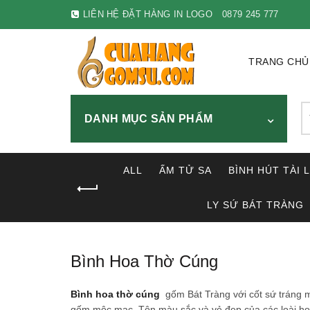
LIÊN HỆ ĐẶT HÀNG IN LOGO
0879 245 777
TRANG CHỦ
S
DANH MỤC SẢN PHẨM
fo
ALL
ẤM TỬ SA
BÌNH HÚT TÀI 
LY SỨ BÁT TRÀNG
Bình Hoa Thờ Cúng
Bình hoa thờ cúng
gốm Bát Tràng với cốt sứ tráng 
gốm mộc mạc. Tôn màu sắc và vẻ đẹp của các loài ho