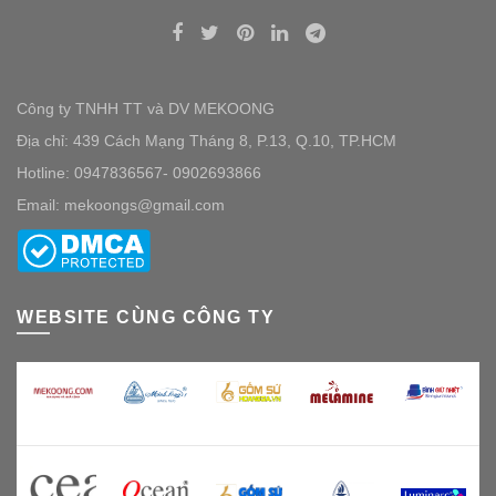
Công ty TNHH TT và DV MEKOONG
Địa chỉ: 439 Cách Mạng Tháng 8, P.13, Q.10, TP.HCM
Hotline: 0947836567- 0902693866
Email: mekoongs@gmail.com
WEBSITE CÙNG CÔNG TY