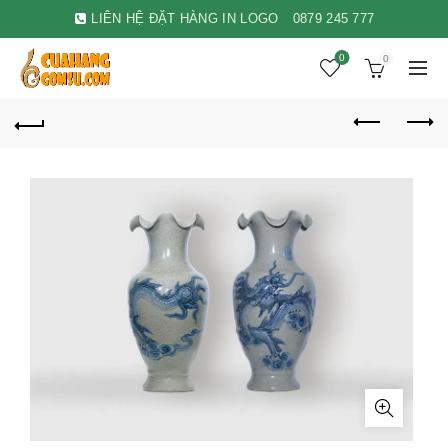
LIÊN HỆ ĐẶT HÀNG IN LOGO
0879 245 777
0
0