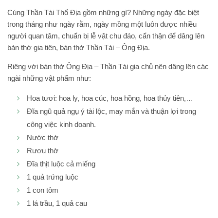
Cúng Thần Tài Thổ Địa gồm những gì? Những ngày đặc biệt
trong tháng như ngày rằm, ngày mồng một luôn được nhiều
người quan tâm, chuẩn bị lễ vật chu đáo, cẩn thận để dâng lên
bàn thờ gia tiên, bàn thờ Thần Tài – Ông Địa.
Riêng với bàn thờ Ông Địa – Thần Tài gia chủ nên dâng lên các
ngài những vật phẩm như:
Hoa tươi: hoa ly, hoa cúc, hoa hồng, hoa thủy tiên,…
Đĩa ngũ quả ngụ ý tài lộc, may mắn và thuận lợi trong
công việc kinh doanh.
Nước thờ
Rượu thờ
Đĩa thịt luộc cả miếng
1 quả trứng luộc
1 con tôm
1 lá trầu, 1 quả cau