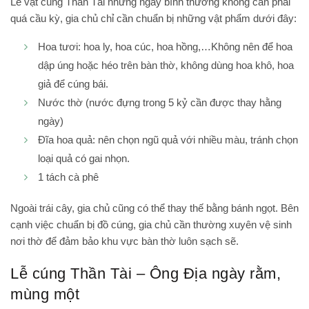
Lễ vật cúng Thần Tài những ngày bình thường không cần phải
quá cầu kỳ, gia chủ chỉ cần chuẩn bị những vật phẩm dưới đây:
Hoa tươi: hoa ly, hoa cúc, hoa hồng,…Không nên để hoa
dập úng hoặc héo trên bàn thờ, không dùng hoa khô, hoa
giả để cúng bái.
Nước thờ (nước đựng trong 5 kỷ cần được thay hằng
ngày)
Đĩa hoa quả: nên chọn ngũ quả với nhiều màu, tránh chọn
loại quả có gai nhọn.
1 tách cà phê
Ngoài trái cây, gia chủ cũng có thể thay thế bằng bánh ngọt. Bên
cạnh việc chuẩn bị đồ cúng, gia chủ cần thường xuyên vệ sinh
nơi thờ để đảm bảo khu vực bàn thờ luôn sạch sẽ.
Lễ cúng Thần Tài – Ông Địa ngày rằm,
mùng một