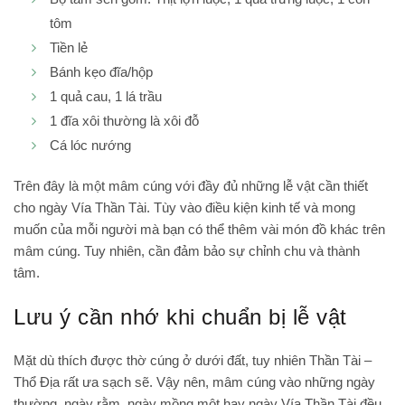
tôm
Tiền lẻ
Bánh kẹo đĩa/hộp
1 quả cau, 1 lá trầu
1 đĩa xôi thường là xôi đỗ
Cá lóc nướng
Trên đây là một mâm cúng với đầy đủ những lễ vật cần thiết
cho ngày Vía Thần Tài. Tùy vào điều kiện kinh tế và mong
muốn của mỗi người mà bạn có thể thêm vài món đồ khác trên
mâm cúng. Tuy nhiên, cần đảm bảo sự chỉnh chu và thành
tâm.
Lưu ý cần nhớ khi chuẩn bị lễ vật
Mặt dù thích được thờ cúng ở dưới đất, tuy nhiên Thần Tài –
Thổ Địa rất ưa sạch sẽ. Vậy nên, mâm cúng vào những ngày
thường, ngày rằm, ngày mồng một hay ngày Vía Thần Tài đều