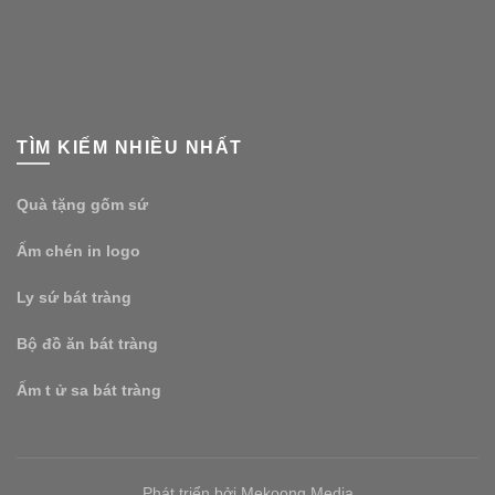
TÌM KIẾM NHIỀU NHẤT
Quà tặng gốm sứ
Ấm chén in logo
Ly sứ bát tràng
Bộ đồ ăn bát tràng
Ấm t ử sa bát tràng
Phát triển bởi Mekoong Media