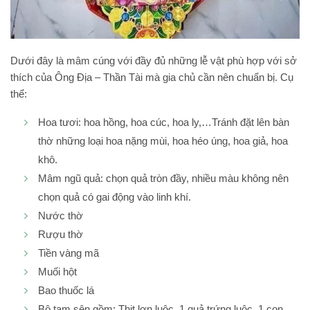
Dưới đây là mâm cúng với đầy đủ những lễ vật phù hợp với sở
thích của Ông Địa – Thần Tài mà gia chủ cần nên chuẩn bị. Cụ
thể:
Hoa tươi: hoa hồng, hoa cúc, hoa ly,…Tránh đặt lên bàn
thờ những loại hoa nặng mùi, hoa héo úng, hoa giả, hoa
khô.
Mâm ngũ quả: chọn quả tròn đầy, nhiều màu không nên
chọn quả có gai động vào linh khí.
Nước thờ
Rượu thờ
Tiền vàng mã
Muối hột
Bao thuốc lá
Bộ tam sên gồm: Thịt lợn luộc, 1 quả trứng luộc, 1 con