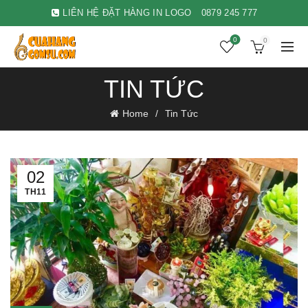
LIÊN HỆ ĐẶT HÀNG IN LOGO
0879 245 777
0
0
TIN TỨC
Home
Tin Tức
02
TH11