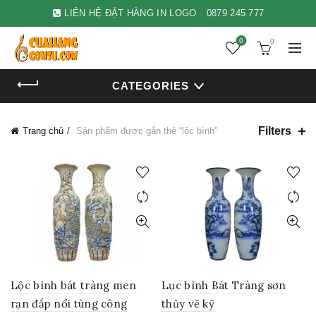
LIÊN HỆ ĐẶT HÀNG IN LOGO
0879 245 777
0
0
CATEGORIES
Filters
Trang chủ
Sản phẩm được gắn thẻ “lộc bình”
Lộc bình bát tràng men
Lục bình Bát Tràng sơn
rạn đắp nổi tùng công
thủy vẽ kỹ