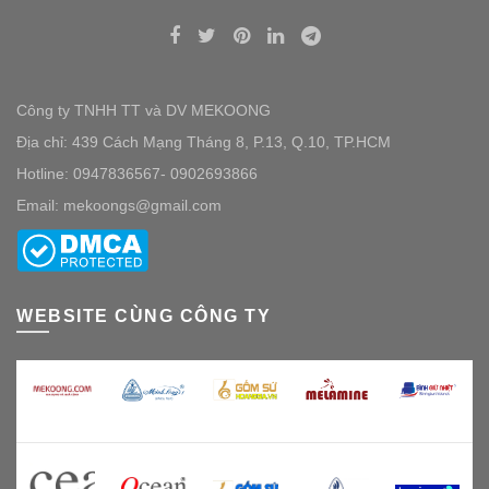
Công ty TNHH TT và DV MEKOONG
Địa chỉ: 439 Cách Mạng Tháng 8, P.13, Q.10, TP.HCM
Hotline: 0947836567- 0902693866
Email: mekoongs@gmail.com
WEBSITE CÙNG CÔNG TY