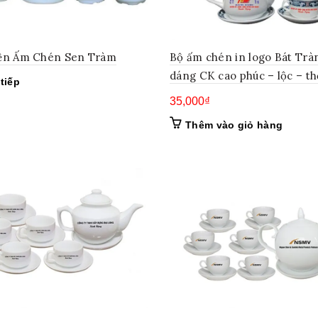
ện Ấm Chén Sen Tràm
Bộ ấm chén in logo Bát Trà
dáng CK cao phúc – lộc – th
tiếp
35,000
₫
Thêm vào giỏ hàng