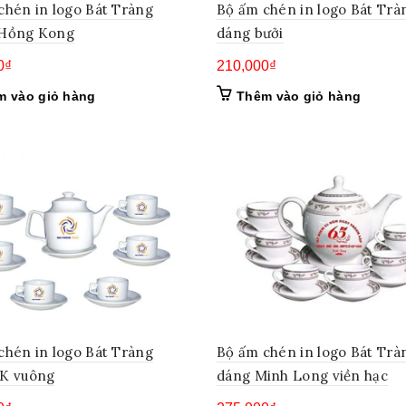
chén in logo Bát Tràng
Bộ ấm chén in logo Bát Trà
 Hồng Kong
dáng bưởi
0
₫
210,000
₫
m vào giỏ hàng
Thêm vào giỏ hàng
chén in logo Bát Tràng
Bộ ấm chén in logo Bát Trà
K vuông
dáng Minh Long viền hạc