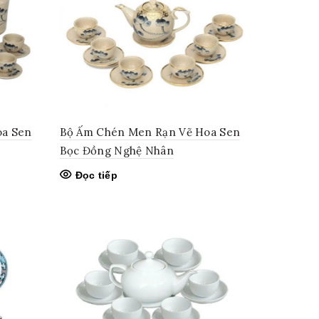
giá:
thấp
đến
cao
oa Sen
Bộ Ấm Chén Men Rạn Vẽ Hoa Sen
Bọc Đồng Nghệ Nhân
Đọc tiếp