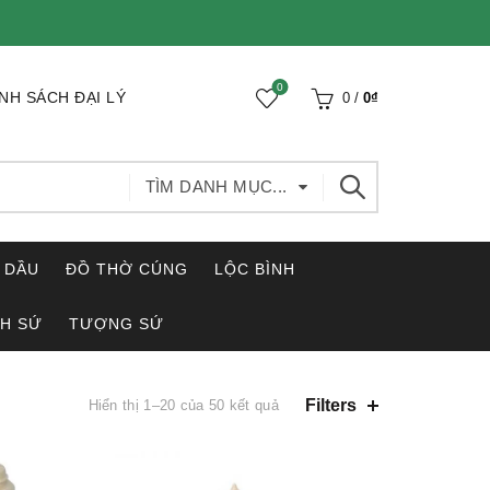
0
NH SÁCH ĐẠI LÝ
0
/
0
₫
TÌM DANH MỤC...
 DẦU
ĐỒ THỜ CÚNG
LỘC BÌNH
H SỨ
TƯỢNG SỨ
Đã
Filters
Hiển thị 1–20 của 50 kết quả
sắp
xếp
theo