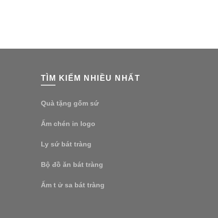
TÌM KIẾM NHIỀU NHẤT
Quà tặng gốm sứ
Ấm chén in logo
Ly sứ bát tràng
Bộ đồ ăn bát tràng
Ấm t ử sa bát tràng