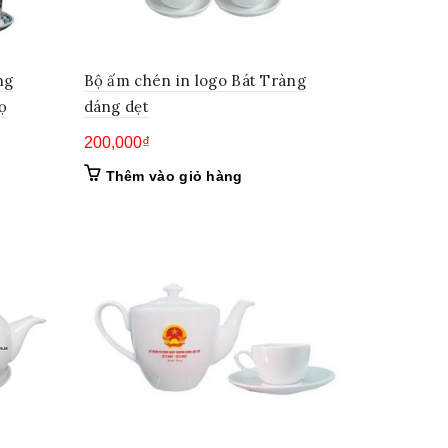
ng
Bộ ấm chén in logo Bát Tràng
ọ
dáng dẹt
200,000
₫
Thêm vào giỏ hàng