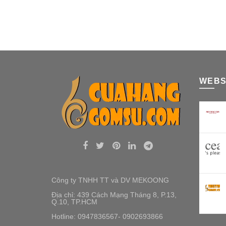
WEBS
Công ty TNHH TT và DV MEKOONG
Địa chỉ: 439 Cách Mạng Tháng 8, P.13,
Q.10, TP.HCM
Hotline: 0947836567- 0902693866