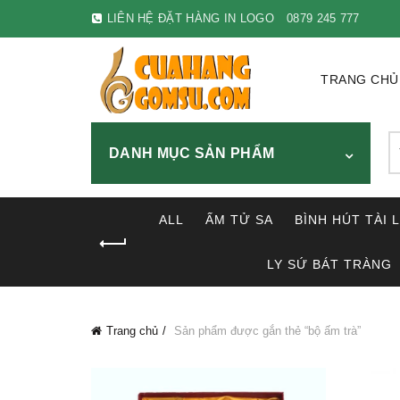
LIÊN HỆ ĐẶT HÀNG IN LOGO
0879 245 777
TRANG CHỦ
S
DANH MỤC SẢN PHẨM
fo
ALL
ẤM TỬ SA
BÌNH HÚT TÀI 
LY SỨ BÁT TRÀNG
Trang chủ
Sản phẩm được gắn thẻ “bộ ấm trà”