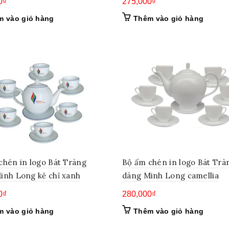
0
₫
275,000
₫
m vào giỏ hàng
Thêm vào giỏ hàng
chén in logo Bát Tràng
Bộ ấm chén in logo Bát Trà
inh Long kẻ chỉ xanh
dáng Minh Long camellia
0
₫
280,000
₫
m vào giỏ hàng
Thêm vào giỏ hàng