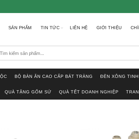
SẢN PHẨM
TIN TỨC
LIÊN HỆ
GIỚI THIỆU
CHÍ
earch
r:
LỘC
BỘ BÀN ĂN CAO CẤP BÁT TRÀNG
ĐÈN XÔNG TINH
QUÀ TẶNG GỐM SỨ
QUÀ TẾT DOANH NGHIỆP
TRAN