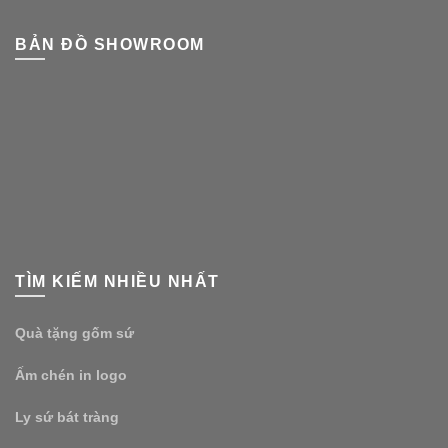
BẢN ĐỒ SHOWROOM
TÌM KIẾM NHIỀU NHẤT
Quà tặng gốm sứ
Ấm chén in logo
Ly sứ bát tràng