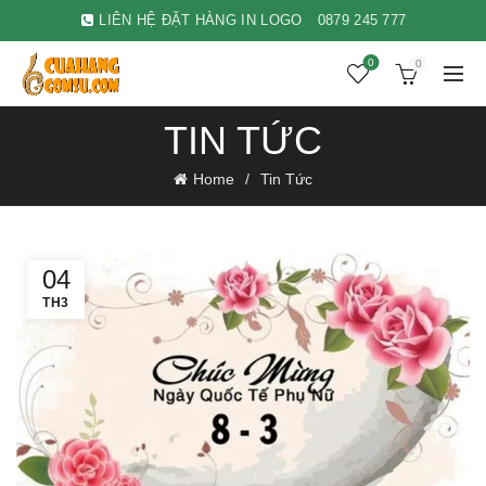
LIÊN HỆ ĐẶT HÀNG IN LOGO
0879 245 777
0
0
TIN TỨC
Home
Tin Tức
04
TH3