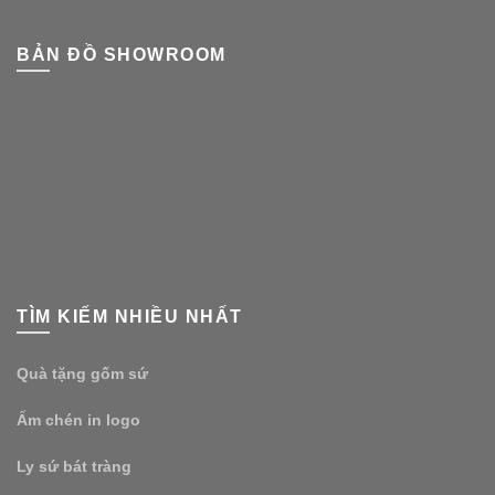
BẢN ĐỒ SHOWROOM
TÌM KIẾM NHIỀU NHẤT
Quà tặng gốm sứ
Ấm chén in logo
Ly sứ bát tràng