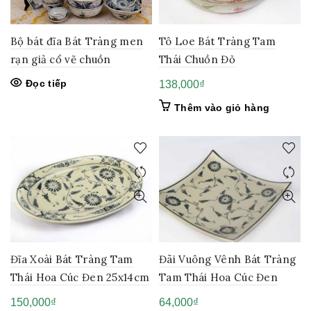
Bộ bát đĩa Bát Tràng men
Tô Loe Bát Tràng Tam
rạn giả cổ vẽ chuồn
Thái Chuồn Đỏ
Đọc tiếp
138,000
₫
Thêm vào giỏ hàng
Đĩa Xoài Bát Tràng Tam
Đãi Vuông Vênh Bát Tràng
Thái Hoa Cúc Đen 25x14cm
Tam Thái Hoa Cúc Đen
150,000
₫
64,000
₫