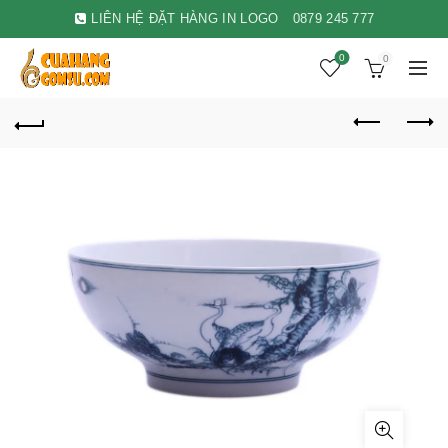
LIÊN HỆ ĐẶT HÀNG IN LOGO
0879 245 777
0
0