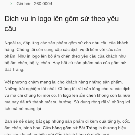
Giá bán: 260.000đ
Dịch vụ in logo lên gốm sứ theo yêu
cầu
Ngoài ra, đáp ứng các sản phẩm gốm sứ cho nhu cầu của khách
hàng. Chúng tôi còn cung cấp các dịch vụ đi kèm với các sản
phẩm. Như in logo lên bộ ấm chén theo yêu cầu của khách như
bộ ấm chén, bộ ly, chén. Hay bất cứ sản phẩm nào của gốm sứ
Bát Tràng.
Với phương châm mang lại cho khách hàng những sản phẩm.
Những trải nghiệm tốt nhất. Chúng tôi rất sẵn lòng cho ra các dịch
vụ mà chỉ chúng tôi mới có.
In logo lên ấm chén
không còn lạ nữa
mà nay đã trở thành một xu hướng. Sử dụng rộng rãi vì những lợi
ích mà nó mang lại.
Bạn sẽ dễ dàng bắt gặp những sản phẩm đi kèm quà tặng ly, cốc,
ấm chén, bình hoa.
Cửa hàng gốm sứ Bát Tràng
in thương hiệu
của các doanh nghiệp gửi đến khách hàng ở nhiều nơi.