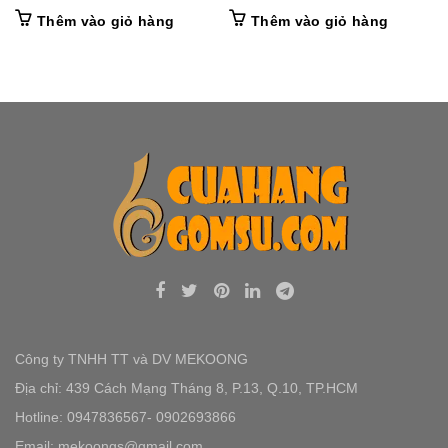
Thêm vào giỏ hàng
Thêm vào giỏ hàng
Công ty TNHH TT và DV MEKOONG
Địa chỉ: 439 Cách Mạng Tháng 8, P.13, Q.10, TP.HCM
Hotline: 0947836567- 0902693866
Email: mekoongs@gmail.com