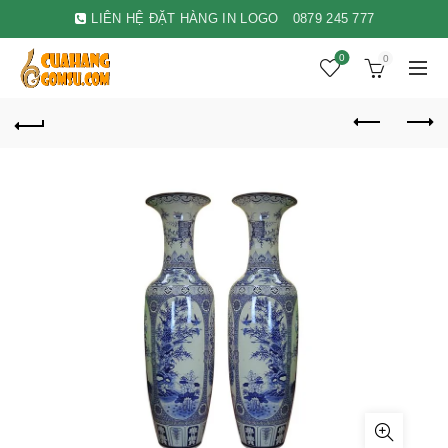
LIÊN HỆ ĐẶT HÀNG IN LOGO
0879 245 777
0
0