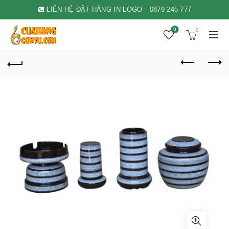
LIÊN HỆ ĐẶT HÀNG IN LOGO
0879 245 777
0
0