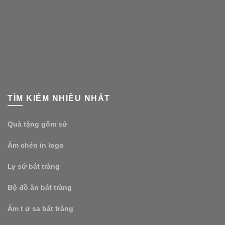
TÌM KIẾM NHIỀU NHẤT
Quà tặng gốm sứ
Ấm chén in logo
Ly sứ bát tràng
Bộ đồ ăn bát tràng
Ấm t ử sa bát tràng