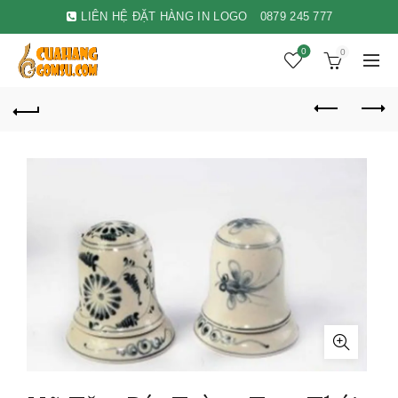
LIÊN HỆ ĐẶT HÀNG IN LOGO
0879 245 777
0
0