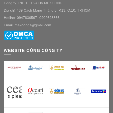
Công ty TNHH TT và DV MEKOONG
Địa chỉ: 439 Cách Mạng Tháng 8, P.13, Q.10, TP.HCM
Hotline: 0947836567- 0902693866
Email: mekoongs@gmail.com
WEBSITE CÙNG CÔNG TY