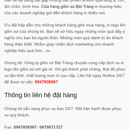
Bạn sẽ dễ dàng bắt gặp những sản phẩm đi kèm quà tặng ly, cốc,
ấm chén, bình hoa.
Cửa hàng gốm sứ Bát Tràng
in thương hiệu
của các doanh nghiệp gửi đến khách hàng ở nhiều nơi.
Ưu đãi hấp dẫn cho những khách hàng ghé mua hàng, in logo lên
gốm sứ của chúng tôi. Bạn sẽ sở hữu ngay những món quà đầy ý
nghĩa cho bạn bè,người thân. Những món quà dành tri ân khách
hàng thân thiết. Nhằm giúp chiến dịch marketing cho doanh
nghiệp hiệu quả hơn...vv.
Chúng tôi. Công ty gốm sứ Bát Tràng chuyên cung cấp dịch vụ in
logo lên gốm sứ với giá rẻ. Với giá thành phải chăng, thái độ phục
vụ tận tình, chất lượng mực in cao cấp. Liên hệ ngay Hotline 24/7
để được tư vấn:
0947836567
Thông tin liên hệ đặt hàng
Chúng tôi sẵn sàng phục vụ bạn 24/7. Rất hân hạnh được phục
vụ quý khách.
Fax:
0947836567
-
0879071727