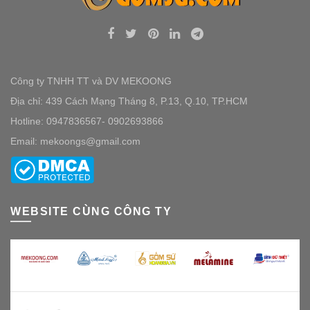
Công ty TNHH TT và DV MEKOONG
Địa chỉ: 439 Cách Mạng Tháng 8, P.13, Q.10, TP.HCM
Hotline: 0947836567- 0902693866
Email: mekoongs@gmail.com
WEBSITE CÙNG CÔNG TY