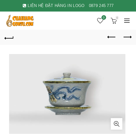
LIÊN HỆ ĐẶT HÀNG IN LOGO
0879 245 777
0
0