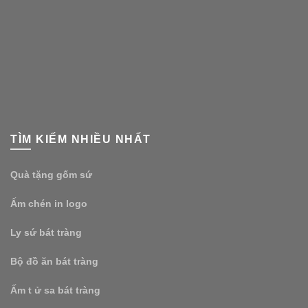
TÌM KIẾM NHIỀU NHẤT
Quà tặng gốm sứ
Ấm chén in logo
Ly sứ bát tràng
Bộ đồ ăn bát tràng
Ấm t ử sa bát tràng