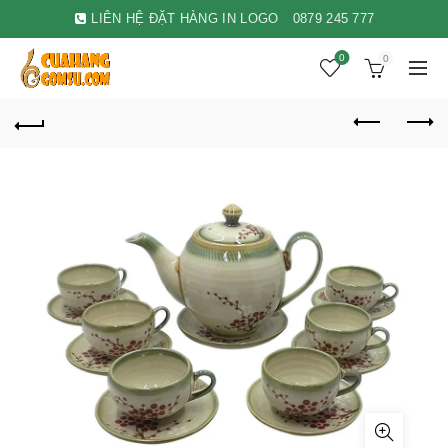
LIÊN HỆ ĐẶT HÀNG IN LOGO
0879 245 777
0
0