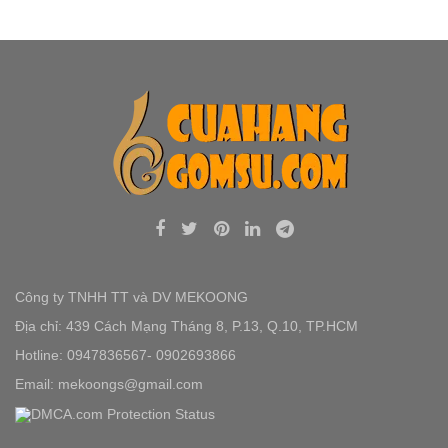
Công ty TNHH TT và DV MEKOONG
Địa chỉ: 439 Cách Mạng Tháng 8, P.13, Q.10, TP.HCM
Hotline: 0947836567- 0902693866
Email: mekoongs@gmail.com