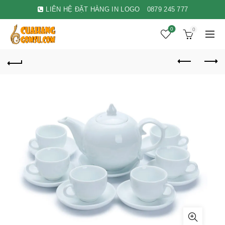
LIÊN HỆ ĐẶT HÀNG IN LOGO
0879 245 777
0
0