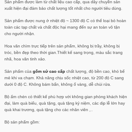
Sản phẩm được làm từ chất liệu cao cấp, qua dây chuyền sản
xuất hiện đại đảm bảo chất lượng tốt nhất cho người tiêu dùng.
Sản phẩm được nung ở nhiệt độ ~ 1300 độ C có thể loại bỏ hoàn
toàn các tạp chất và chất độc hại mang đến sự an toàn vô tận
cho người nhận.
Hoa văn chìm trực tiếp trên sản phẩm, không bị trầy, không bị
tróc, bền đẹp theo thời gian.​Thiết kế sang trọng, màu sắc trang
nhã, hoa văn tinh xảo.
Sản phẩm của
gốm sứ cao cấp
chất lượng, độ bền cao, khó bể
mẻ khi va chạm. Khả năng chịu sốc nhiệt cao, từ 200 độ C sang
dưới 0 độ C. Không bám bẩn, không ố vàng, dễ chùi rửa.
Bộ ấm chén có thiết kế phù hợp với không gian phòng khách hiện
đại, làm quà biếu, quà tặng, quà tặng kỷ niệm, các dịp lễ lớn hay
quà khai trương, quà tặng cho các nhân viên ,..
Bộ sản phẩm gồm: