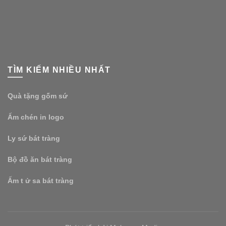
TÌM KIẾM NHIỀU NHẤT
Quà tặng gốm sứ
Ấm chén in logo
Ly sứ bát tràng
Bộ đồ ăn bát tràng
Ấm t ử sa bát tràng