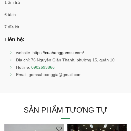
1 ấm trà
6 tách
7 đĩa lót
Liên hệ:
website:
https://cuahanggomsu.com/
Địa chỉ: 76 Nguyễn Giản Thanh, phường 15, quận 10
Hotline:
0902693866
Email: gomsuhoanggia@gmail.com
SẢN PHẨM TƯƠNG TỰ