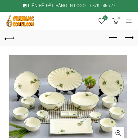
LIÊN HỆ ĐẶT HÀNG IN LOGO
0879 245 777
0
0