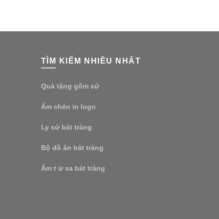
TÌM KIẾM NHIỀU NHẤT
Quà tặng gốm sứ
Ấm chén in logo
Ly sứ bát tràng
Bộ đồ ăn bát tràng
Ấm t ử sa bát tràng