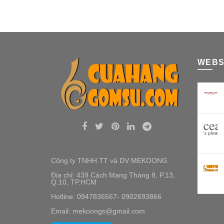
WEBS
Công ty TNHH TT và DV MEKOONG
Địa chỉ: 439 Cách Mạng Tháng 8, P.13,
Q.10, TP.HCM
Hotline: 0947836567- 0902693866
Email: mekoongs@gmail.com