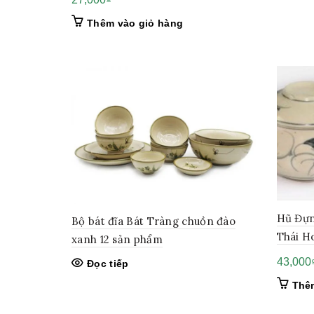
Thêm vào giỏ hàng
Hũ Đựn
Bộ bát đĩa Bát Tràng chuồn đào
Thái H
xanh 12 sản phẩm
43,000
Đọc tiếp
Thê