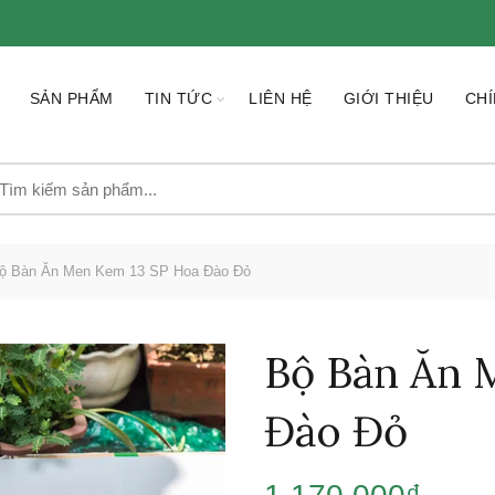
SẢN PHẨM
TIN TỨC
LIÊN HỆ
GIỚI THIỆU
CHÍ
earch
r:
ộ Bàn Ăn Men Kem 13 SP Hoa Đào Đỏ
Bộ Bàn Ăn 
Đào Đỏ