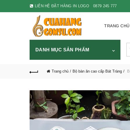
LIÊN HỆ ĐẶT HÀNG IN LOGO
0879 245 777
TRANG CHỦ
S
DANH MỤC SẢN PHẨM
fo
Trang chủ
Bộ bàn ăn cao cấp Bát Tràng
B