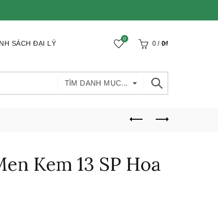
0
NH SÁCH ĐẠI LÝ
0
/
0
₫
TÌM DANH MỤC...
Men Kem 13 SP Hoa