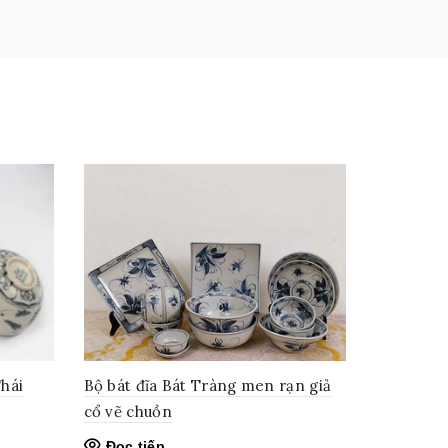
hái
Bộ bát đĩa Bát Tràng men rạn giả
cổ vẽ chuồn
Đọc tiếp