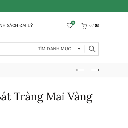
0
NH SÁCH ĐẠI LÝ
0
/
0
₫
TÌM DANH MỤC...
át Tràng Mai Vàng