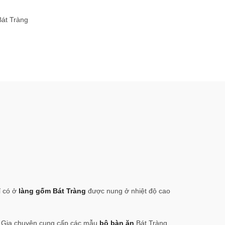
Bát Tràng
ỉ có ở
làng gốm Bát Tràng
được nung ở nhiệt độ cao
g Gia chuyên cung cấp các mẫu
bộ bàn ăn
Bát Tràng