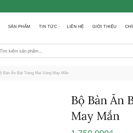
SẢN PHẨM
TIN TỨC
LIÊN HỆ
GIỚI THIỆU
CHÍ
earch
r:
 Bàn Ăn Bát Tràng Mai Vàng May Mắn
Bộ Bàn Ăn B
May Mắn