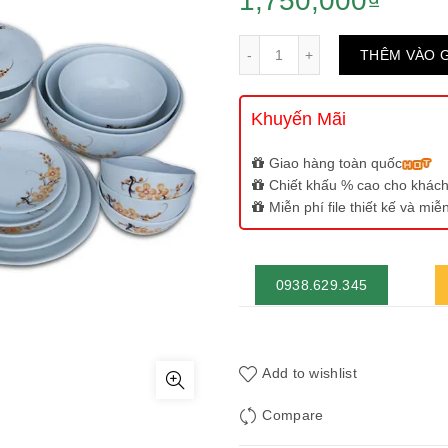
1,750,000
₫
Số lượng
THÊM VÀO 
Khuyến Mãi
Giao hàng toàn quốc
Chiết khấu % cao cho khách
Miễn phí file thiết kế và mi
0938.629.345
Add to wishlist
Compare