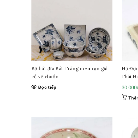
Bộ bát đĩa Bát Tràng men rạn giả
Hũ Đựn
cổ vẽ chuồn
Thái H
Đọc tiếp
30,000
Thê