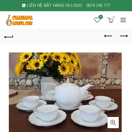
LIÊN HỆ ĐẶT HÀNG IN LOGO
0879 245 777
0
0