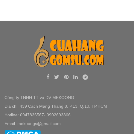
Công ty TNHH TT và DV MEKOONG
Địa chỉ: 439 Cách Mạng Tháng 8, P.13, Q.10, TP.HCM
Hotline: 0947836567- 0902693866
Email: mekoongs@gmail.com