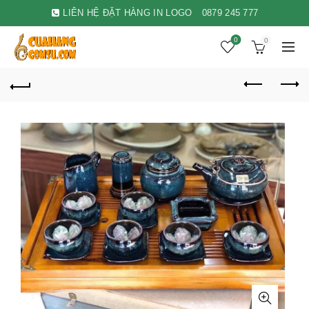
LIÊN HỆ ĐẶT HÀNG IN LOGO
0879 245 777
0
0