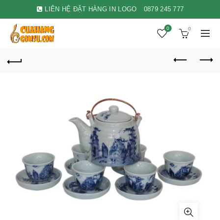
LIÊN HỆ ĐẶT HÀNG IN LOGO
0879 245 777
0
0