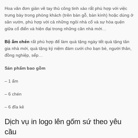
Hoa văn đơn giản vẽ tay thủ công tinh xảo rất phù hợp với việc
trưng bày trong phòng khách (trên bàn gỗ, bàn kính) hoặc dùng ở
sân vườn, phù hợp với cả những ngôi nhà cổ và sự hòa quện
giữa cổ điển và hiện đại trong những căn nhà mới…
Bộ ấm chén
rất phù hợp để làm quà tặng ngày tết quà tặng tân
gia nhà mới, quà tặng kỷ niệm đám cưới cho bạn bè, người thân,
đồng nghiệp, sếp…
S
ản ph
ẩm bao g
ồm
– 1 ấm
– 6 chén
– 6 đĩa kê
Dịch vụ in logo lên gốm sứ theo yêu
cầu