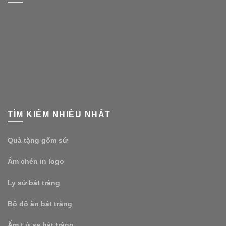
TÌM KIẾM NHIỀU NHẤT
Quà tặng gốm sứ
Ấm chén in logo
Ly sứ bát tràng
Bộ đồ ăn bát tràng
Ấm t ử sa bát tràng