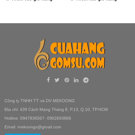
Công ty TNHH TT và DV MEKOONG
Địa chỉ: 439 Cách Mạng Tháng 8, P.13, Q.10, TP.HCM
Hotline: 0947836567- 0902693866
Email: mekoongs@gmail.com