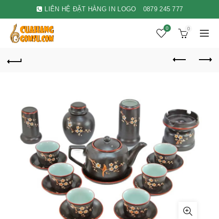
LIÊN HỆ ĐẶT HÀNG IN LOGO
0879 245 777
0
0