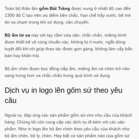
Toàn bộ thân ấm
gốm Bát Tràng
được nung ở nhiệt độ cao đến
1300 độ C tạo nên ưu điểm bền chắc, hạn chế trầy xước, bể mẻ
do va chạm trong khi sử dụng, vận chuyển.
Bộ ấm tử sa
này với tay cầm vừa vặn, chắc chắn, miệng bình
được thiết kế vô cùng chuẩn xác, không bị rỉ nước, ngắt dòng
tuyệt đối khi rót giúp thao tác được gọn gàng, không làm vấy bẩn
bàn hay khăn trải.
Bộ ấm chén được bọc đồng nắp ấm, miệng ấm và chén trở nên
sang trọng hơn va chắc chắn trong quá trình sử dụng.
Dịch vụ in logo lên gốm sứ theo yêu
cầu
Ngoài ra, đáp ứng các sản phẩm gốm sứ cho nhu cầu của khách
hàng. Chúng tôi còn cung cấp các dịch vụ đi kèm với các sản
phẩm. Như in logo lên bộ ấm chén theo yêu cầu của khách như
bộ ấm chén, bộ ly, chén. Hay bất cứ sản phẩm nào của gốm sứ