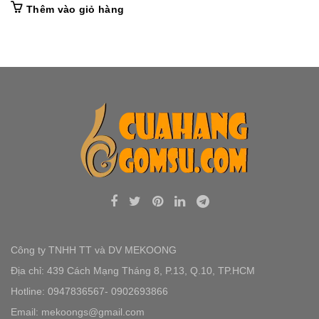
Thêm vào giỏ hàng
Công ty TNHH TT và DV MEKOONG
Địa chỉ: 439 Cách Mạng Tháng 8, P.13, Q.10, TP.HCM
Hotline: 0947836567- 0902693866
Email: mekoongs@gmail.com