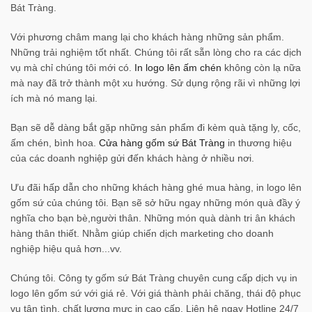
Bát Tràng.
Với phương châm mang lại cho khách hàng những sản phẩm.
Những trải nghiệm tốt nhất. Chúng tôi rất sẵn lòng cho ra các dịch
vụ mà chỉ chúng tôi mới có.
In logo lên ấm chén
không còn lạ nữa
mà nay đã trở thành một xu hướng. Sử dụng rộng rãi vì những lợi
ích mà nó mang lại.
Bạn sẽ dễ dàng bắt gặp những sản phẩm đi kèm quà tặng ly, cốc,
ấm chén, bình hoa.
Cửa hàng gốm sứ Bát Tràng
in thương hiệu
của các doanh nghiệp gửi đến khách hàng ở nhiều nơi.
Ưu đãi hấp dẫn cho những khách hàng ghé mua hàng, in logo lên
gốm sứ của chúng tôi. Bạn sẽ sở hữu ngay những món quà đầy ý
nghĩa cho bạn bè,người thân. Những món quà dành tri ân khách
hàng thân thiết. Nhằm giúp chiến dịch marketing cho doanh
nghiệp hiệu quả hơn...vv.
Chúng tôi. Công ty gốm sứ Bát Tràng chuyên cung cấp dịch vụ in
logo lên gốm sứ với giá rẻ. Với giá thành phải chăng, thái độ phục
vụ tận tình, chất lượng mực in cao cấp. Liên hệ ngay Hotline 24/7