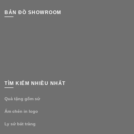
BẢN ĐỒ SHOWROOM
TÌM KIẾM NHIỀU NHẤT
Quà tặng gốm sứ
Ấm chén in logo
Ly sứ bát tràng