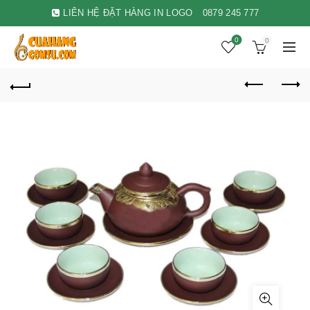
LIÊN HỆ ĐẶT HÀNG IN LOGO
0879 245 777
0
0