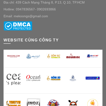
Địa chỉ: 439 Cách Mạng Tháng 8, P.13, Q.10, TP.HCM
Hotline: 0947836567- 0902693866
Email: mekoongs@gmail.com
WEBSITE CÙNG CÔNG TY