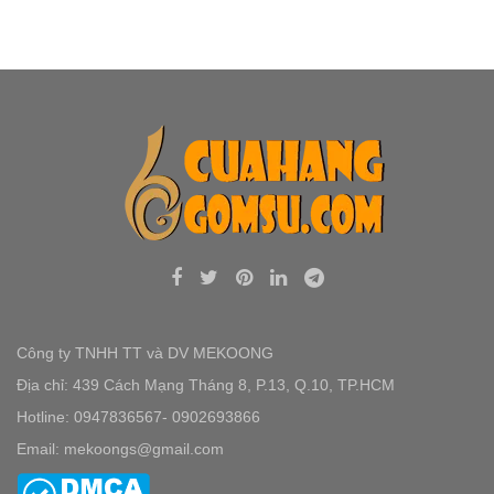
Công ty TNHH TT và DV MEKOONG
Địa chỉ: 439 Cách Mạng Tháng 8, P.13, Q.10, TP.HCM
Hotline: 0947836567- 0902693866
Email: mekoongs@gmail.com