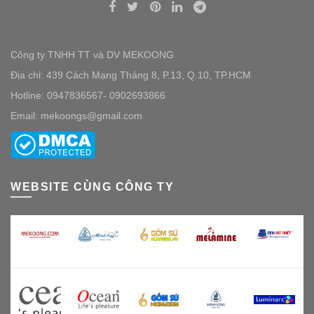
Công ty TNHH TT và DV MEKOONG
Địa chỉ: 439 Cách Mạng Tháng 8, P.13, Q.10, TP.HCM
Hotline: 0947836567- 0902693866
Email: mekoongs@gmail.com
WEBSITE CÙNG CÔNG TY