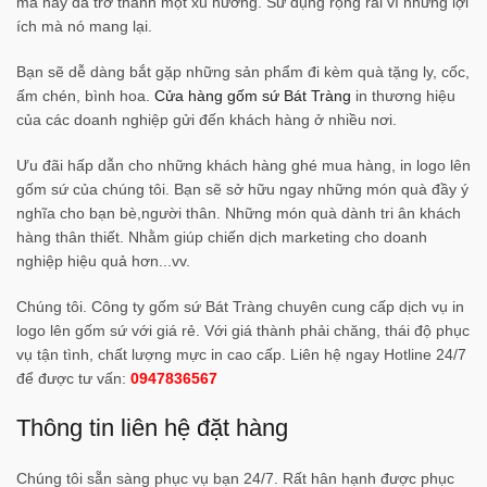
mà nay đã trở thành một xu hướng. Sử dụng rộng rãi vì những lợi
ích mà nó mang lại.
Bạn sẽ dễ dàng bắt gặp những sản phẩm đi kèm quà tặng ly, cốc,
ấm chén, bình hoa.
Cửa hàng gốm sứ Bát Tràng
in thương hiệu
của các doanh nghiệp gửi đến khách hàng ở nhiều nơi.
Ưu đãi hấp dẫn cho những khách hàng ghé mua hàng, in logo lên
gốm sứ của chúng tôi. Bạn sẽ sở hữu ngay những món quà đầy ý
nghĩa cho bạn bè,người thân. Những món quà dành tri ân khách
hàng thân thiết. Nhằm giúp chiến dịch marketing cho doanh
nghiệp hiệu quả hơn...vv.
Chúng tôi. Công ty gốm sứ Bát Tràng chuyên cung cấp dịch vụ in
logo lên gốm sứ với giá rẻ. Với giá thành phải chăng, thái độ phục
vụ tận tình, chất lượng mực in cao cấp. Liên hệ ngay Hotline 24/7
để được tư vấn:
0947836567
Thông tin liên hệ đặt hàng
Chúng tôi sẵn sàng phục vụ bạn 24/7. Rất hân hạnh được phục