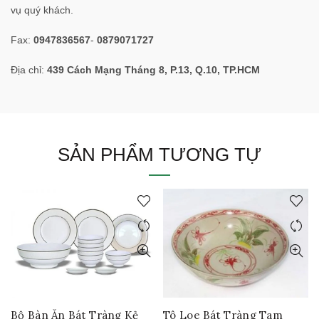
vụ quý khách.
Fax:
0947836567
-
0879071727
Địa chỉ:
439 Cách Mạng Tháng 8, P.13, Q.10, TP.HCM
SẢN PHẨM TƯƠNG TỰ
Bộ Bàn Ăn Bát Tràng Kẻ
Tô Loe Bát Tràng Tam