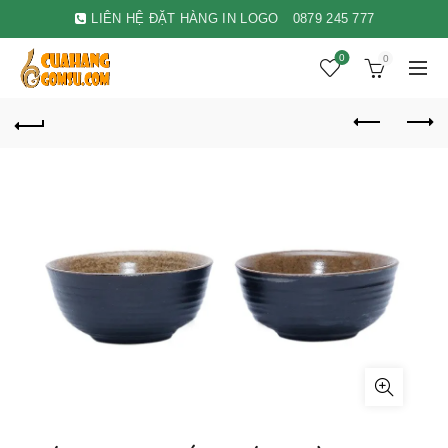
LIÊN HỆ ĐẶT HÀNG IN LOGO
0879 245 777
0
0