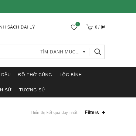
0
NH SÁCH ĐẠI LÝ
0
/
0
₫
TÌM DANH MỤC...
 DẦU
ĐỒ THỜ CÚNG
LỘC BÌNH
H SỨ
TƯỢNG SỨ
Filters
Hiển thị kết quả duy nhất