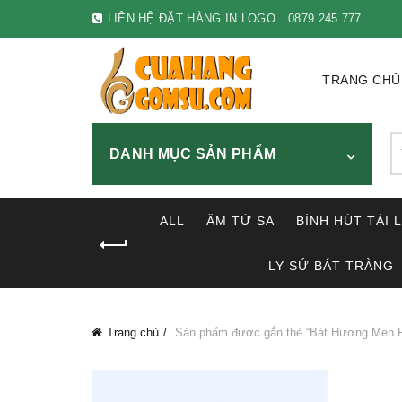
LIÊN HỆ ĐẶT HÀNG IN LOGO
0879 245 777
TRANG CHỦ
S
DANH MỤC SẢN PHẨM
fo
ALL
ẤM TỬ SA
BÌNH HÚT TÀI 
LY SỨ BÁT TRÀNG
Trang chủ
Sản phẩm được gắn thẻ “Bát Hương Men R