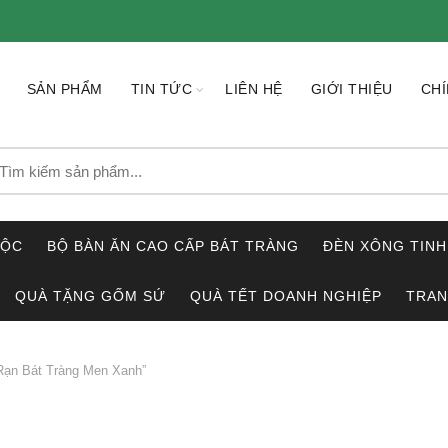
SẢN PHẨM
TIN TỨC
LIÊN HỆ
GIỚI THIỆU
CHÍ
earch
r:
LỘC
BỘ BÀN ĂN CAO CẤP BÁT TRÀNG
ĐÈN XÔNG TINH
QUÀ TẶNG GỐM SỨ
QUÀ TẾT DOANH NGHIỆP
TRAN
ạn Bát Tràng Men Xanh”